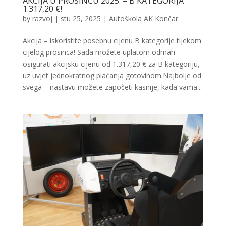
AKCIJA U PROSINCU 2025. – B KATEGORIJA
1.317,20 €!
by
razvoj
|
stu 25, 2025
|
Autoškola AK Končar
Akcija – iskoristite posebnu cijenu B kategorije tijekom
cijelog prosinca! Sada možete uplatom odmah
osigurati akcijsku cijenu od 1.317,20 € za B kategoriju,
uz uvjet jednokratnog plaćanja gotovinom.Najbolje od
svega – nastavu možete započeti kasnije, kada vama...